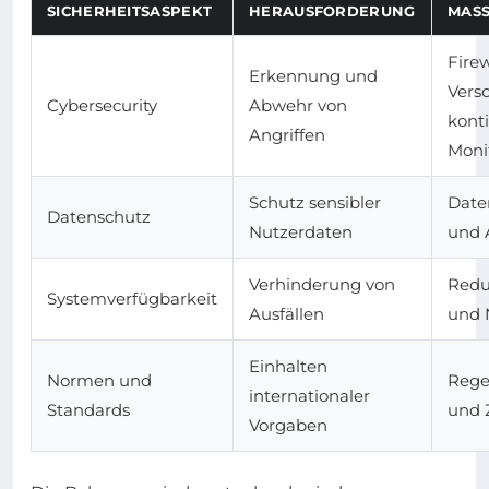
SICHERHEITSASPEKT
HERAUSFORDERUNG
MASS
Firew
Erkennung und
Vers
Cybersecurity
Abwehr von
konti
Angriffen
Moni
Schutz sensibler
Date
Datenschutz
Nutzerdaten
und 
Verhinderung von
Redu
Systemverfügbarkeit
Ausfällen
und 
Einhalten
Normen und
Rege
internationaler
Standards
und 
Vorgaben