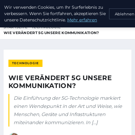
Wir verwenden Cookies, um Ihr Surferlebnis zu
INVESTORENKAPITAL24
verbessern. Wenn Sie fortfahren, akzeptieren Sie
Ablehnen
unsere Datenschutzrichtlinie.
Mehr erfahren
STARTSEITE
TECHNOLOGIE
WIE VERÄNDERT 5G UNSERE KOMMUNIKATION?
TECHNOLOGIE
WIE VERÄNDERT 5G UNSERE
KOMMUNIKATION?
Die Einführung der 5G-Technologie markiert
einen Wendepunkt in der Art und Weise, wie
Menschen, Geräte und Infrastrukturen
miteinander kommunizieren. In […]