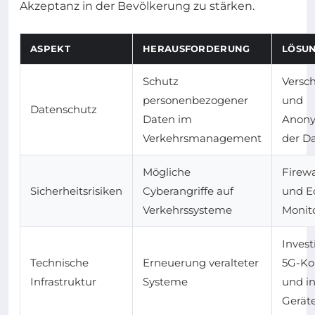
Akzeptanz in der Bevölkerung zu stärken.
ASPEKT
HERAUSFORDERUNG
LÖSU
Schutz
Versc
personenbezogener
und
Datenschutz
Daten im
Anony
Verkehrsmanagement
der D
Mögliche
Firew
Sicherheitsrisiken
Cyberangriffe auf
und Ec
Verkehrssysteme
Monit
Invest
Technische
Erneuerung veralteter
5G-Ko
Infrastruktur
Systeme
und in
Gerät