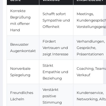
Korrekte
Schafft sofort
Meetings,
Begrüßung
Sympathie und
Kundengespräch
mit offener
Offenheit
Vorstellungsges
Hand
Fördert
Verhandlungen,
Bewusster
Vertrauen und
Gespräche,
Augenkontakt
zeigt Interesse
Präsentationen
Stärkt
Nonverbale
Coaching, Teama
Empathie und
Spiegelung
Verkauf
Beziehung
Verstärkt
Freundliches
Kundenservice,
positive
Lächeln
Networking, Allt
Stimmung