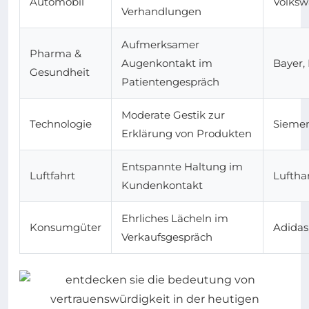
Automobil
Volksw
Verhandlungen
Aufmerksamer
Pharma &
Augenkontakt im
Bayer,
Gesundheit
Patientengespräch
Moderate Gestik zur
Technologie
Siemen
Erklärung von Produkten
Entspannte Haltung im
Luftfahrt
Luftha
Kundenkontakt
Ehrliches Lächeln im
Konsumgüter
Adidas,
Verkaufsgespräch