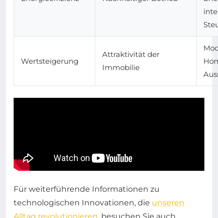
inte
Ste
Mod
Attraktivität der
Wertsteigerung
Ho
Immobilie
Aus
Für weiterführende Informationen zu
technologischen Innovationen, die
unseren
Alltag revolutionieren
, besuchen Sie auch