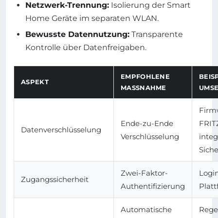
Netzwerk-Trennung:
Isolierung der Smart
Home Geräte im separaten WLAN.
Bewusste Datennutzung:
Transparente
Kontrolle über Datenfreigaben.
EMPFOHLENE
BEIS
ASPEKT
MASSNAHME
UMS
Firm
Ende-zu-Ende
FRIT
Datenverschlüsselung
Verschlüsselung
inte
Siche
Zwei-Faktor-
Login
Zugangssicherheit
Authentifizierung
Plat
Automatische
Rege