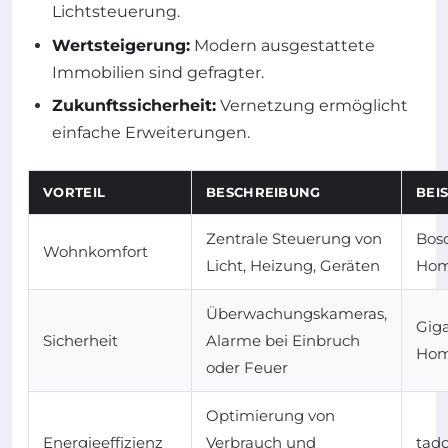
Lichtsteuerung.
Wertsteigerung:
Modern ausgestattete
Immobilien sind gefragter.
Zukunftssicherheit:
Vernetzung ermöglicht
einfache Erweiterungen.
VORTEIL
BESCHREIBUNG
BEI
Zentrale Steuerung von
Bos
Wohnkomfort
Licht, Heizung, Geräten
Hom
Überwachungskameras,
Gig
Sicherheit
Alarme bei Einbruch
Hom
oder Feuer
Optimierung von
Energieeffizienz
Verbrauch und
tado