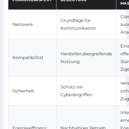
MAS
Glas
Grundlage für
Netzwerk
aus
Kommunikation
Ans
Ein
Herstellerübergreifende
off
Kompatibilität
Nutzung
Stan
Zig
Ver
Schutz vor
Sicherheit
sic
Cyberangriffen
Zug
Int
ern
Energieeffizienz
Nachhaltiger Betrieb
Ene