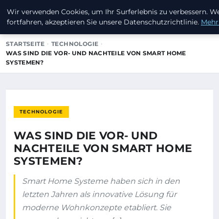
Wir verwenden Cookies, um Ihr Surferlebnis zu verbessern. W
INVESTORENKAPITAL24
fortfahren, akzeptieren Sie unsere Datenschutzrichtlinie.
Mehr
STARTSEITE
TECHNOLOGIE
WAS SIND DIE VOR- UND NACHTEILE VON SMART HOME
SYSTEMEN?
TECHNOLOGIE
WAS SIND DIE VOR- UND
NACHTEILE VON SMART HOME
SYSTEMEN?
Smart Home Systeme haben sich in den
letzten Jahren als innovative Lösung für
moderne Wohnkonzepte etabliert. Sie