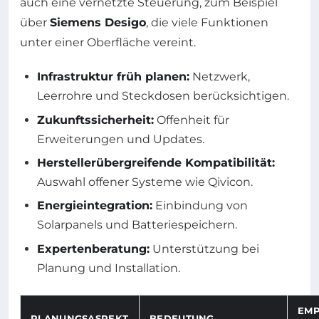
auch eine vernetzte Steuerung, zum Beispiel
über
Siemens Desigo
, die viele Funktionen
unter einer Oberfläche vereint.
Infrastruktur früh planen:
Netzwerk,
Leerrohre und Steckdosen berücksichtigen.
Zukunftssicherheit:
Offenheit für
Erweiterungen und Updates.
Herstellerübergreifende Kompatibilität:
Auswahl offener Systeme wie Qivicon.
Energieintegration:
Einbindung von
Solarpanels und Batteriespeichern.
Expertenberatung:
Unterstützung bei
Planung und Installation.
EM
PLANUNGSASPEKT
BEDEUTUNG