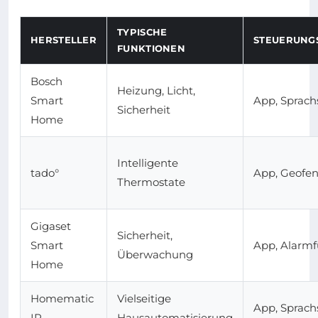
TYPISCHE
HERSTELLER
STEUERUNG
FUNKTIONEN
Bosch
Heizung, Licht,
Smart
App, Sprac
Sicherheit
Home
Intelligente
tado°
App, Geofen
Thermostate
Gigaset
Sicherheit,
Smart
App, Alarm
Überwachung
Home
Homematic
Vielseitige
App, Sprac
IP
Hausautomatisierung