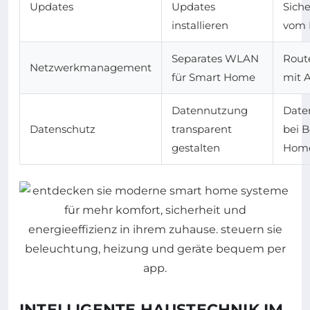
Updates
Updates
Sich
installieren
vom H
Separates WLAN
Rout
Netzwerkmanagement
für Smart Home
mit 
Datennutzung
Date
Datenschutz
transparent
bei 
gestalten
Hom
INTELLIGENTE HAUSTECHNIK IM