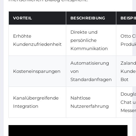
VORTEIL
BESCHREIBUNG
BEISPI
Direkte und
Erhöhte
Otto C
persönliche
Kundenzufriedenheit
Produ
Kommunikation
Automatisierung
Zalan
Kosteneinsparungen
von
Kunde
Standardanfragen
Bot
Dougla
Kanalübergreifende
Nahtlose
Chat 
Integration
Nutzererfahrung
Messe