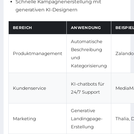
Schnelle Kampagnenerstellung mit
generativen KI-Designern
BEREICH
ANWENDUNG
BEISPI
Automatische
Beschreibung
Produktmanagement
Zalando
und
Kategorisierung
KI-chatbots für
Kundenservice
MediaMa
24/7 Support
Generative
Marketing
Landingpage-
Thalia, 
Erstellung