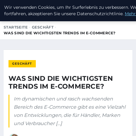
Wir verwenden Cookies, um Ihr Surferlebnis zu verbessern. W
INVESTORENKAPITAL24
fortfahren, akzeptieren Sie unsere Datenschutzrichtlinie.
Mehr
STARTSEITE
GESCHÄFT
WAS SIND DIE WICHTIGSTEN TRENDS IM E-COMMERCE?
GESCHÄFT
WAS SIND DIE WICHTIGSTEN
TRENDS IM E-COMMERCE?
Im dynamischen und rasch wachsenden
Bereich des E-Commerce gibt es eine Vielzahl
von Entwicklungen, die für Händler, Marken
und Verbraucher […]