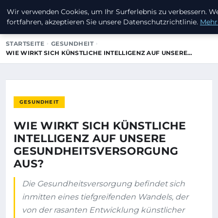
Wir verwenden Cookies, um Ihr Surferlebnis zu verbessern. W
INVESTORENKAPITAL24
fortfahren, akzeptieren Sie unsere Datenschutzrichtlinie.
Mehr
STARTSEITE
GESUNDHEIT
WIE WIRKT SICH KÜNSTLICHE INTELLIGENZ AUF UNSERE…
GESUNDHEIT
WIE WIRKT SICH KÜNSTLICHE
INTELLIGENZ AUF UNSERE
GESUNDHEITSVERSORGUNG
AUS?
Die Gesundheitsversorgung befindet sich
inmitten eines tiefgreifenden Wandels, der
von der rasanten Entwicklung künstlicher