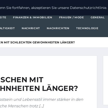
FI
n Sie fortfahren, akzeptieren Sie unsere Datenschutzrichtlinie.
EITE
FINANZEN & IMMOBILIEN
FRAUEN / MODE
GENERAL
LTIGKEIT
NACHRICHT
NACHRICHTEN
TECHNOLOGIE
N MIT SCHLECHTEN GEWOHNHEITEN LÄNGER?
SCHEN MIT
HNHEITEN LÄNGER?
sstsein und Lebensstil immer stärker in den
che Menschen trotz […]