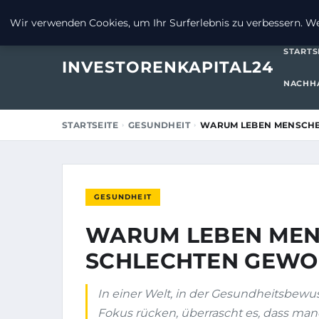
23. JULI 2025
Wir verwenden Cookies, um Ihr Surferlebnis zu verbessern. Wen
STARTS
INVESTORENKAPITAL24
NACHHA
STARTSEITE
GESUNDHEIT
WARUM LEBEN MENSCHE
GESUNDHEIT
WARUM LEBEN MEN
SCHLECHTEN GEWO
In einer Welt, in der Gesundheitsbewu
Fokus rücken, überrascht es, dass man