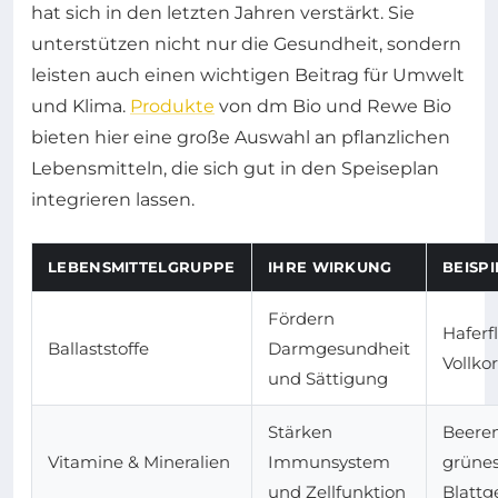
hat sich in den letzten Jahren verstärkt. Sie
unterstützen nicht nur die Gesundheit, sondern
leisten auch einen wichtigen Beitrag für Umwelt
und Klima.
Produkte
von dm Bio und Rewe Bio
bieten hier eine große Auswahl an pflanzlichen
Lebensmitteln, die sich gut in den Speiseplan
integrieren lassen.
LEBENSMITTELGRUPPE
IHRE WIRKUNG
BEISPI
Fördern
Haferf
Ballaststoffe
Darmgesundheit
Vollko
und Sättigung
Stärken
Beeren
Vitamine & Mineralien
Immunsystem
grüne
und Zellfunktion
Blatt