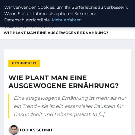
Wir verwenden Cookies, um Ihr Surferlebnis zu verbessern.
INVESTORENKAPITAL24
Wenn Sie fortfahren, akzeptieren Sie unsere
Datenschutzrichtlinie.
Mehr erfahren
STARTSEITE
GESUNDHEIT
WIE PLANT MAN EINE AUSGEWOGENE ERNÄHRUNG?
GESUNDHEIT
WIE PLANT MAN EINE
AUSGEWOGENE ERNÄHRUNG?
Eine ausgewogene Ernährung ist mehr als nur
ein Trend – sie ist ein essenzieller Baustein für
Gesundheit und Lebensqualität. In […]
TOBIAS SCHMITT