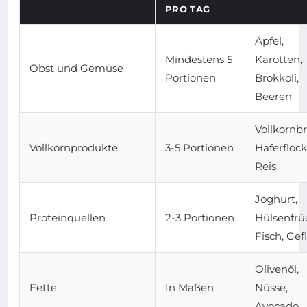
PRO TAG
Äpfel,
Mindestens 5
Karotten,
Obst und Gemüse
Portionen
Brokkoli,
Beeren
Vollkornbr
Vollkornprodukte
3-5 Portionen
Haferflock
Reis
Joghurt,
Proteinquellen
2-3 Portionen
Hülsenfrü
Fisch, Gef
Olivenöl,
Fette
In Maßen
Nüsse,
Avocado