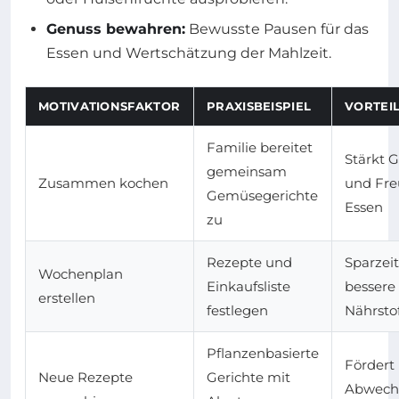
Genuss bewahren:
Bewusste Pausen für das
Essen und Wertschätzung der Mahlzeit.
MOTIVATIONSFAKTOR
PRAXISBEISPIEL
VORTEI
Familie bereitet
Stärkt 
gemeinsam
Zusammen kochen
und Fr
Gemüsegerichte
Essen
zu
Rezepte und
Sparzei
Wochenplan
Einkaufsliste
bessere
erstellen
festlegen
Nährsto
Pflanzenbasierte
Fördert
Neue Rezepte
Gerichte mit
Abwech