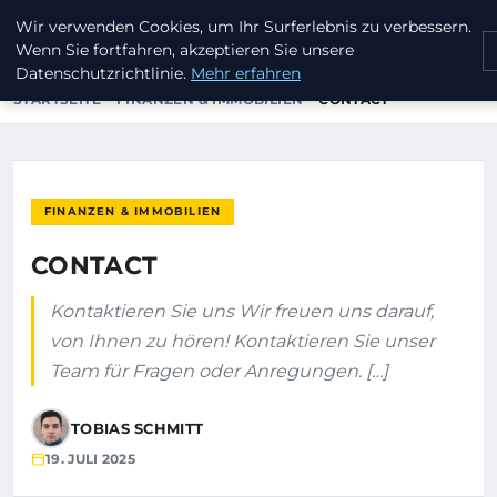
Wir verwenden Cookies, um Ihr Surferlebnis zu verbessern.
INVESTORENKAPITAL24
Wenn Sie fortfahren, akzeptieren Sie unsere
Datenschutzrichtlinie.
Mehr erfahren
STARTSEITE
FINANZEN & IMMOBILIEN
CONTACT
FINANZEN & IMMOBILIEN
CONTACT
Kontaktieren Sie uns Wir freuen uns darauf,
von Ihnen zu hören! Kontaktieren Sie unser
Team für Fragen oder Anregungen. […]
TOBIAS SCHMITT
19. JULI 2025