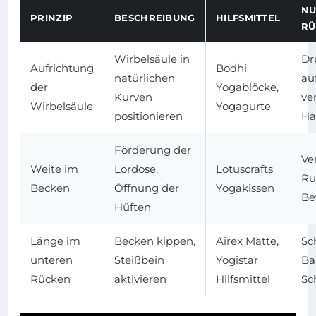
NU
PRINZIP
BESCHREIBUNG
HILFSMITTEL
RÜ
Wirbelsäule in
Dr
Aufrichtung
Bodhi
natürlichen
au
der
Yogablöcke,
Kurven
ve
Wirbelsäule
Yogagurte
positionieren
Ha
Förderung der
Ve
Weite im
Lordose,
Lotuscrafts
Ru
Becken
Öffnung der
Yogakissen
Be
Hüften
Länge im
Becken kippen,
Airex Matte,
Sc
unteren
Steißbein
Yogistar
Ba
Rücken
aktivieren
Hilfsmittel
Sc