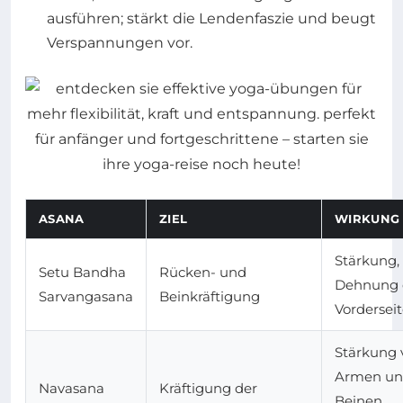
ausführen; stärkt die Lendenfaszie und beugt
Verspannungen vor.
ASANA
ZIEL
WIRKUNG
Stärkung,
Setu Bandha
Rücken- und
Dehnung 
Sarvangasana
Beinkräftigung
Vordersei
Stärkung 
Armen u
Navasana
Kräftigung der
Beinen,