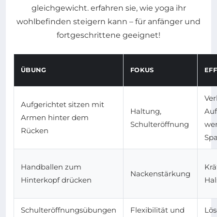
ÜBUNG
FOKUS
EF
Ver
Aufgerichtet sitzen mit
Haltung,
Auf
Armen hinter dem
Schulteröffnung
we
Rücken
Sp
Handballen zum
Krä
Nackenstärkung
Hinterkopf drücken
Hal
Schulteröffnungsübungen
Flexibilität und
Lös