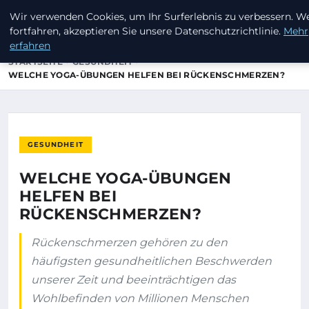
Wir verwenden Cookies, um Ihr Surferlebnis zu verbessern. W
INVESTORENKAPITAL24
fortfahren, akzeptieren Sie unsere Datenschutzrichtlinie.
Mehr
erfahren
STARTSEITE
GESUNDHEIT
WELCHE YOGA-ÜBUNGEN HELFEN BEI RÜCKENSCHMERZEN?
GESUNDHEIT
WELCHE YOGA-ÜBUNGEN
HELFEN BEI
RÜCKENSCHMERZEN?
Rückenschmerzen gehören zu den
häufigsten gesundheitlichen Beschwerden
unserer Zeit und beeinträchtigen das
Wohlbefinden von Millionen Menschen