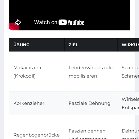
ÜBUNG
ZIEL
WIRKU
Makarasana
Lendenwirbelsäule
Spannu
(Krokodil)
mobilisieren
Schmer
Wirbels
Korkenzieher
Fasziale Dehnung
Entspa
Faszien dehnen
Dehnung
Regenbogenbrücke