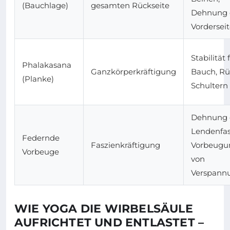
(Bauchlage)
gesamten Rückseite
Dehnung 
Vordersei
Stabilität 
Phalakasana
Ganzkörperkräftigung
Bauch, Rü
(Planke)
Schultern
Dehnung 
Lendenfas
Federnde
Faszienkräftigung
Vorbeugu
Vorbeuge
von
Verspann
WIE YOGA DIE WIRBELSÄULE
AUFRICHTET UND ENTLASTET –