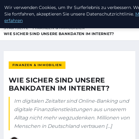
Wir verwenden Cookies, um Ihr Surferlebnis zu verbessern. W
INVESTORENKAPITAL24
Sie fortfahren, akzeptieren Sie unsere Datenschutzrichtlinie.
M
erfahren
STARTSEITE
FINANZEN & IMMOBILIEN
WIE SICHER SIND UNSERE BANKDATEN IM INTERNET?
FINANZEN & IMMOBILIEN
WIE SICHER SIND UNSERE
BANKDATEN IM INTERNET?
Im digitalen Zeitalter sind Online-Banking und
digitale Finanzdienstleistungen aus unserem
Alltag nicht mehr wegzudenken. Millionen von
Menschen in Deutschland vertrauen […]