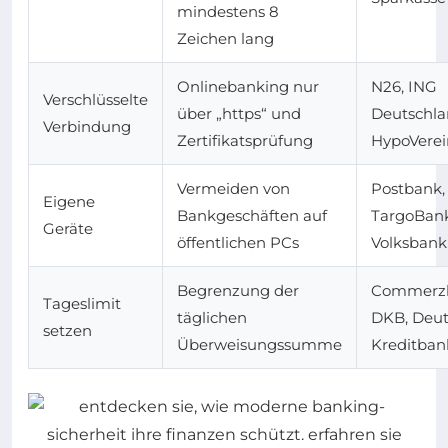
mindestens 8
Zeichen lang
Onlinebanking nur
N26, ING
Verschlüsselte
über „https“ und
Deutschla
Verbindung
Zertifikatsprüfung
HypoVere
Vermeiden von
Postbank,
Eigene
Bankgeschäften auf
TargoBank
Geräte
öffentlichen PCs
Volksbank
Begrenzung der
Commerz
Tageslimit
täglichen
DKB, Deu
setzen
Überweisungssumme
Kreditban