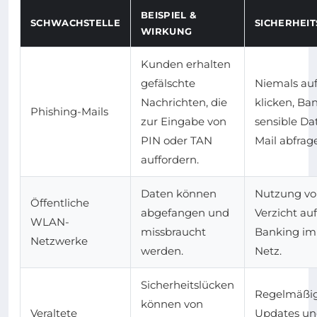
BEISPIEL &
SCHWACHSTELLE
SICHERHEI
WIRKUNG
Kunden erhalten
gefälschte
Niemals auf
Nachrichten, die
klicken, Ba
Phishing-Mails
zur Eingabe von
sensible Da
PIN oder TAN
Mail abfrag
auffordern.
Daten können
Nutzung vo
Öffentliche
abgefangen und
Verzicht au
WLAN-
missbraucht
Banking im 
Netzwerke
werden.
Netz.
Sicherheitslücken
Regelmäßig
können von
Veraltete
Updates u