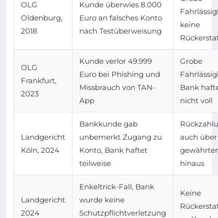
OLG
Kunde überwies 8.000
Fahrlässig
Oldenburg,
Euro an falsches Konto
keine
2018
nach Testüberweisung
Rückersta
Kunde verlor 49.999
Grobe
OLG
Euro bei Phishing und
Fahrlässig
Frankfurt,
Missbrauch von TAN-
Bank haft
2023
App
nicht voll
Bankkunde gab
Rückzahl
Landgericht
unbemerkt Zugang zu
auch über
Köln, 2024
Konto, Bank haftet
gewährten
teilweise
hinaus
Enkeltrick-Fall, Bank
Keine
Landgericht
wurde keine
Rückersta
2024
Schutzpflichtverletzung