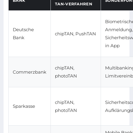
BANK
SONDERFUN
TAN-VERFAHREN
Biometrisch
Deutsche
Anmeldung,
chipTAN, PushTAN
Bank
Sicherheits
in App
chipTAN,
Multibankin
Commerzbank
photoTAN
Limitverein
chipTAN,
Sicherheitsc
Sparkasse
photoTAN
Aufklärung
Mobile Bank