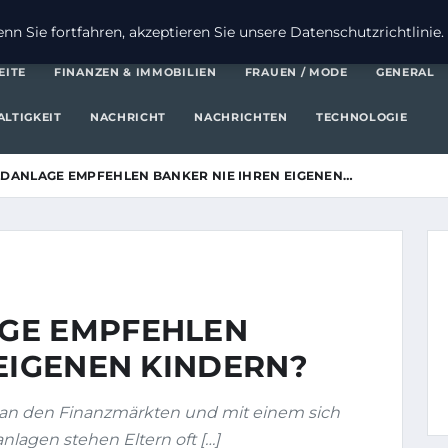
FI
n Sie fortfahren, akzeptieren Sie unsere Datenschutzrichtlinie.
EITE
FINANZEN & IMMOBILIEN
FRAUEN / MODE
GENERAL
LTIGKEIT
NACHRICHT
NACHRICHTEN
TECHNOLOGIE
DANLAGE EMPFEHLEN BANKER NIE IHREN EIGENEN…
GE EMPFEHLEN
EIGENEN KINDERN?
t an den Finanzmärkten und mit einem sich
lagen stehen Eltern oft […]