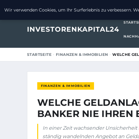
26. JULI 2025
Wir verwenden Cookies, um Ihr Surferlebnis zu verbessern. Wen
STARTS
INVESTORENKAPITAL24
NACHHA
STARTSEITE
FINANZEN & IMMOBILIEN
WELCHE GEL
FINANZEN & IMMOBILIEN
WELCHE GELDANLA
BANKER NIE IHREN 
In einer Zeit wachsender Unsicherhei
ständig wandelnden Angebot an Geldan