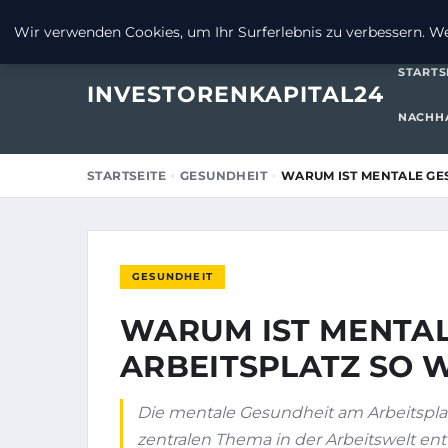
1. OKTOBER 2025
Wir verwenden Cookies, um Ihr Surferlebnis zu verbessern. Wen
STARTS
INVESTORENKAPITAL24
NACHHA
STARTSEITE
GESUNDHEIT
WARUM IST MENTALE GE
GESUNDHEIT
WARUM IST MENTAL
ARBEITSPLATZ SO 
Die mentale Gesundheit am Arbeitsplat
zentralen Thema in der Arbeitswelt entw