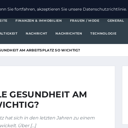
FI
n Sie fortfahren, akzeptieren Sie unsere Datenschutzrichtlinie.
EITE
FINANZEN & IMMOBILIEN
FRAUEN / MODE
GENERAL
LTIGKEIT
NACHRICHT
NACHRICHTEN
TECHNOLOGIE
SUNDHEIT AM ARBEITSPLATZ SO WICHTIG?
E GESUNDHEIT AM
WICHTIG?
z hat sich in den letzten Jahren zu einem
ickelt. Über […]