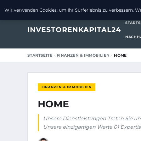
19. JULI 2025
Wir verwenden Cookies, um Ihr Surferlebnis zu verbessern. Wen
STARTS
INVESTORENKAPITAL24
NACHHA
STARTSEITE
FINANZEN & IMMOBILIEN
HOME
FINANZEN & IMMOBILIEN
HOME
Unsere Dienstleistungen Treten Sie u
Unsere einzigartigen Werte 01 Expertise