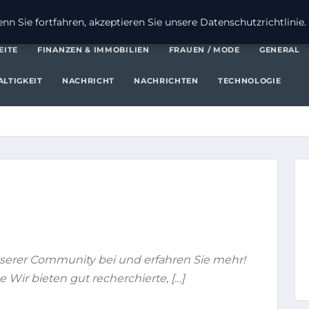
FI
n Sie fortfahren, akzeptieren Sie unsere Datenschutzrichtlinie.
EITE
FINANZEN & IMMOBILIEN
FRAUEN / MODE
GENERAL
LTIGKEIT
NACHRICHT
NACHRICHTEN
TECHNOLOGIE
nserer Community bei und erfahren Sie mehr!
 Wir bieten gut recherchierte, […]