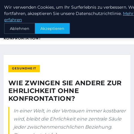
Wir verwenden Cookies, um Ihr Surferlebnis zu verbessern. W
INVESTORENKAPITAL24
fortfahren, akzeptieren Sie unsere Datenschutzrichtlinie.
Mehr
erfahren
STARTSEITE
GESUNDHEIT
Ablehnen
Akzeptieren
WIE ZWINGEN SIE ANDERE ZUR EHRLICHKEIT OHNE
KONFRONTATION?
GESUNDHEIT
WIE ZWINGEN SIE ANDERE ZUR
EHRLICHKEIT OHNE
KONFRONTATION?
In einer Welt, in der Vertrauen immer kostbarer
wird, bleibt die Ehrlichkeit eine zentrale Säule
jeder zwischenmenschlichen Beziehung.