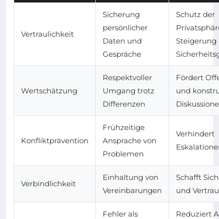
Sicherung
Schutz der
persönlicher
Privatsphär
Vertraulichkeit
Daten und
Steigerung
Gespräche
Sicherheits
Respektvoller
Fördert Off
Wertschätzung
Umgang trotz
und konstru
Differenzen
Diskussion
Frühzeitige
Verhindert
Konfliktprävention
Ansprache von
Eskalatione
Problemen
Einhaltung von
Schafft Sich
Verbindlichkeit
Vereinbarungen
und Vertra
Fehler als
Reduziert 