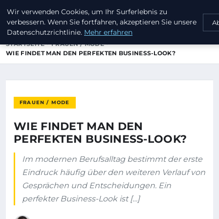
Wir verwenden Cookies, um Ihr Surferlebnis zu
INVESTORENKAPITAL24
verbessern. Wenn Sie fortfahren, akzeptieren Sie unsere
A
Datenschutzrichtlinie.
Mehr erfahren
STARTSEITE
FRAUEN / MODE
WIE FINDET MAN DEN PERFEKTEN BUSINESS-LOOK?
FRAUEN / MODE
WIE FINDET MAN DEN
PERFEKTEN BUSINESS-LOOK?
Im modernen Berufsalltag bestimmt der erste
Eindruck häufig über den weiteren Verlauf von
Gesprächen und Entscheidungen. Ein
perfekter Business-Look ist […]