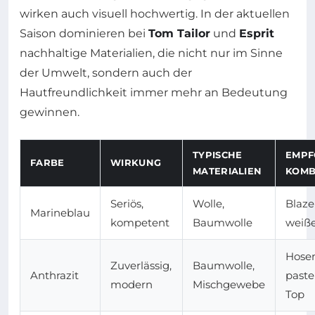
wirken auch visuell hochwertig. In der aktuellen
Saison dominieren bei
Tom Tailor
und
Esprit
nachhaltige Materialien, die nicht nur im Sinne
der Umwelt, sondern auch der
Hautfreundlichkeit immer mehr an Bedeutung
gewinnen.
TYPISCHE
EMPF
FARBE
WIRKUNG
MATERIALIEN
KOMB
Seriös,
Wolle,
Blaze
Marineblau
kompetent
Baumwolle
weiß
Hose
Zuverlässig,
Baumwolle,
Anthrazit
paste
modern
Mischgewebe
Top