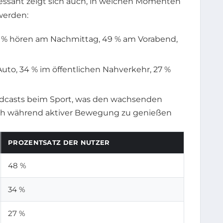
eressant zeigt sich auch, in welchen Momenten
werden:
 % hören am Nachmittag, 49 % am Vorabend,
uto, 34 % im öffentlichen Nahverkehr, 27 %
dcasts beim Sport, was den wachsenden
uch während aktiver Bewegung zu genießen
PROZENTSATZ DER NUTZER
48 %
34 %
27 %