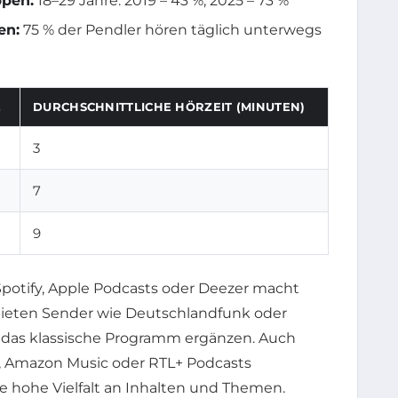
ppen:
18–29 Jahre: 2019 – 43 %, 2025 – 73 %
en:
75 % der Pendler hören täglich unterwegs
E
DURCHSCHNITTLICHE HÖRZEIT (MINUTEN)
3
7
9
Spotify, Apple Podcasts oder Deezer macht
 bieten Sender wie Deutschlandfunk oder
e das klassische Programm ergänzen. Auch
 Amazon Music oder RTL+ Podcasts
e hohe Vielfalt an Inhalten und Themen.