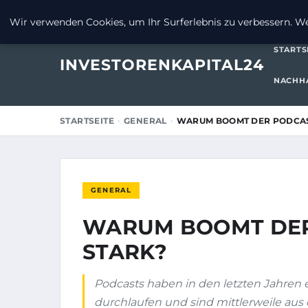
8. SEPTEMBER 2025
Wir verwenden Cookies, um Ihr Surferlebnis zu verbessern. Wen
STARTS
INVESTORENKAPITAL24
NACHHA
STARTSEITE
GENERAL
WARUM BOOMT DER PODCAS
GENERAL
WARUM BOOMT DER
STARK?
Podcasts haben in den letzten Jahre
durchlaufen und sind mittlerweile au