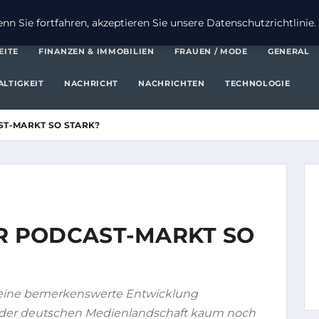
FI
n Sie fortfahren, akzeptieren Sie unsere Datenschutzrichtlinie.
EITE
FINANZEN & IMMOBILIEN
FRAUEN / MODE
GENERAL
LTIGKEIT
NACHRICHT
NACHRICHTEN
TECHNOLOGIE
T-MARKT SO STARK?
 PODCAST-MARKT SO
n eine bemerkenswerte Entwicklung
s der deutschen Medienlandschaft kaum noch