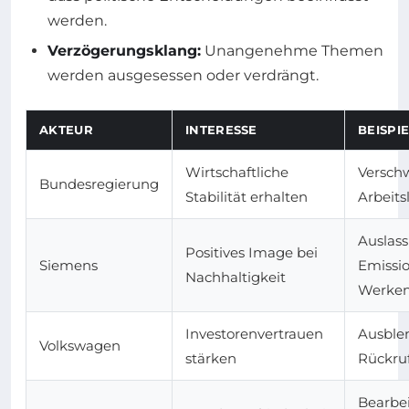
werden.
Verzögerungsklang:
Unangenehme Themen
werden ausgesessen oder verdrängt.
AKTEUR
INTERESSE
BEISPI
Wirtschaftliche
Versch
Bundesregierung
Stabilität erhalten
Arbeits
Auslas
Positives Image bei
Siemens
Emissi
Nachhaltigkeit
Werke
Investorenvertrauen
Ausble
Volkswagen
stärken
Rückruf
Bearbe