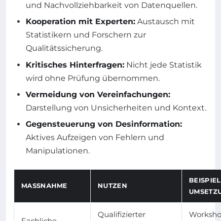
und Nachvollziehbarkeit von Datenquellen.
Kooperation mit Experten:
Austausch mit
Statistikern und Forschern zur
Qualitätssicherung.
Kritisches Hinterfragen:
Nicht jede Statistik
wird ohne Prüfung übernommen.
Vermeidung von Vereinfachungen:
Darstellung von Unsicherheiten und Kontext.
Gegensteuerung von Desinformation:
Aktives Aufzeigen von Fehlern und
Manipulationen.
BEISPIE
MASSNAHME
NUTZEN
UMSETZ
Qualifizierter
Worksho
Fachliche