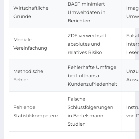
BASF minimiert
Wirtschaftliche
Image
Umweltdaten in
Gründe
Umwe
Berichten
ZDF verwechselt
Falsc
Mediale
absolutes und
Inter
Vereinfachung
relatives Risiko
Lese
Fehlerhafte Umfrage
Methodische
Unzuv
bei Lufthansa-
Fehler
Auss
Kundenzufriedenheit
Falsche
Fehlende
Schlussfolgerungen
Instr
Statistikkompetenz
in Bertelsmann-
von 
Studien