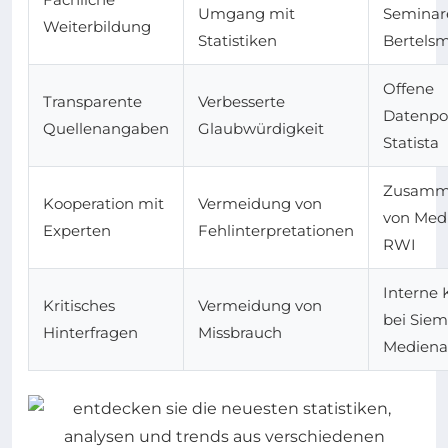
Umgang mit
Seminar
Weiterbildung
Statistiken
Bertels
Offene
Transparente
Verbesserte
Datenpor
Quellenangaben
Glaubwürdigkeit
Statista
Zusamm
Kooperation mit
Vermeidung von
von Med
Experten
Fehlinterpretationen
RWI
Interne 
Kritisches
Vermeidung von
bei Siem
Hinterfragen
Missbrauch
Mediena