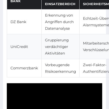
BANK
EINSATZBEREICH
SICHERHEITS
Erkennung von
Echtzeit-Übe
DZ Bank
Angriffen durch
Alarmsystem
Datenanalyse
Gruppierung
Mitarbeitersc
UniCredit
verdächtiger
Verschlüsselu
Aktivitäten
Vorbeugende
Zwei-Faktor-
Commerzbank
Risikoerkennung
Authentifizier