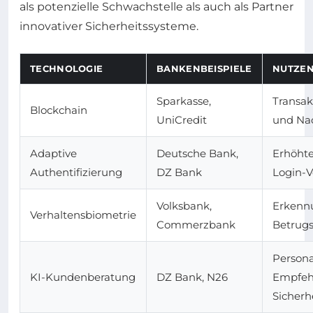
als potenzielle Schwachstelle als auch als Partner
innovativer Sicherheitssysteme.
TECHNOLOGIE
BANKENBEISPIELE
NUTZE
Sparkasse,
Transak
Blockchain
UniCredit
und Nac
Adaptive
Deutsche Bank,
Erhöhte
Authentifizierung
DZ Bank
Login-
Volksbank,
Erkenn
Verhaltensbiometrie
Commerzbank
Betrug
Persona
KI-Kundenberatung
DZ Bank, N26
Empfeh
Sicher