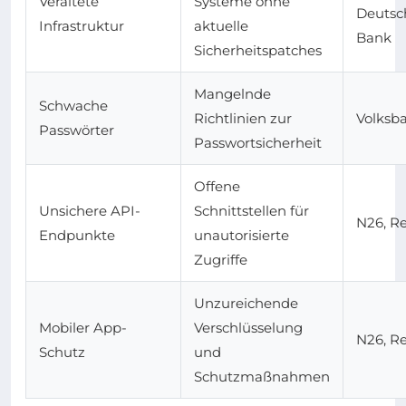
Veraltete
Systeme ohne
Deutsc
Infrastruktur
aktuelle
Bank
Sicherheitspatches
Mangelnde
Schwache
Richtlinien zur
Volksb
Passwörter
Passwortsicherheit
Offene
Unsichere API-
Schnittstellen für
N26, Re
Endpunkte
unautorisierte
Zugriffe
Unzureichende
Mobiler App-
Verschlüsselung
N26, Re
Schutz
und
Schutzmaßnahmen