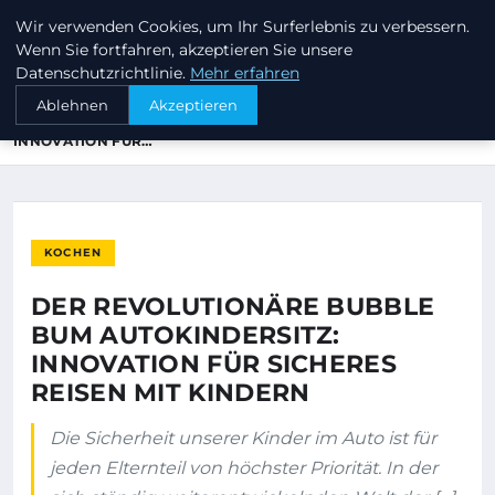
Wir verwenden Cookies, um Ihr Surferlebnis zu verbessern.
INVESTORENKAPITAL24
Wenn Sie fortfahren, akzeptieren Sie unsere
Datenschutzrichtlinie.
Mehr erfahren
STARTSEITE
KOCHEN
Ablehnen
Akzeptieren
DER REVOLUTIONÄRE BUBBLE BUM AUTOKINDERSITZ:
INNOVATION FÜR…
KOCHEN
DER REVOLUTIONÄRE BUBBLE
BUM AUTOKINDERSITZ:
INNOVATION FÜR SICHERES
REISEN MIT KINDERN
Die Sicherheit unserer Kinder im Auto ist für
jeden Elternteil von höchster Priorität. In der