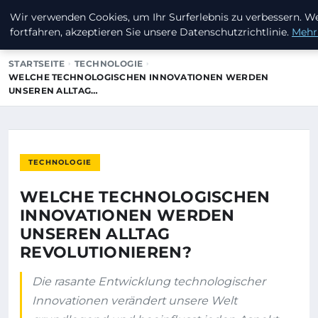
Wir verwenden Cookies, um Ihr Surferlebnis zu verbessern. W
INVESTORENKAPITAL24
fortfahren, akzeptieren Sie unsere Datenschutzrichtlinie.
Mehr
STARTSEITE
TECHNOLOGIE
WELCHE TECHNOLOGISCHEN INNOVATIONEN WERDEN
UNSEREN ALLTAG…
TECHNOLOGIE
WELCHE TECHNOLOGISCHEN
INNOVATIONEN WERDEN
UNSEREN ALLTAG
REVOLUTIONIEREN?
Die rasante Entwicklung technologischer
Innovationen verändert unsere Welt