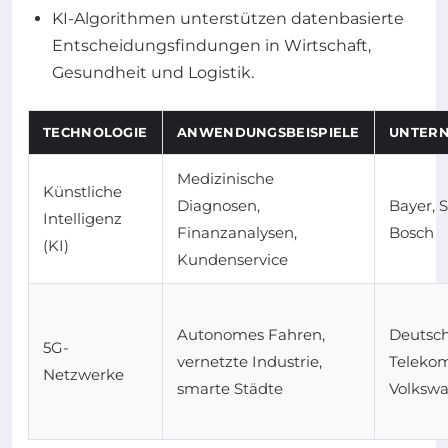
KI-Algorithmen unterstützen datenbasierte
Entscheidungsfindungen in Wirtschaft,
Gesundheit und Logistik.
TECHNOLOGIE
ANWENDUNGSBEISPIELE
UNTER
Medizinische
Künstliche
Diagnosen,
Bayer, 
Intelligenz
Finanzanalysen,
Bosch
(KI)
Kundenservice
Autonomes Fahren,
Deutsc
5G-
vernetzte Industrie,
Telekom
Netzwerke
smarte Städte
Volksw