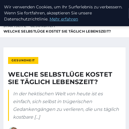
Wir verwenden Cookies, um Ihr Surferlebnis zu verbessern.
INVESTORENKAPITAL24
Wenn Sie fortfahren, akzeptieren Sie unsere
Datenschutzrichtlinie.
Mehr erfahren
STARTSEITE
GESUNDHEIT
WELCHE SELBSTLÜGE KOSTET SIE TÄGLICH LEBENSZEIT?
GESUNDHEIT
WELCHE SELBSTLÜGE KOSTET
SIE TÄGLICH LEBENSZEIT?
In der hektischen Welt von heute ist es
einfach, sich selbst in trügerischen
Gedankengängen zu verlieren, die uns täglich
kostbare […]