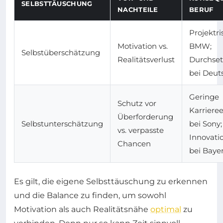
SELBSTTÄUSCHUNG
NACHTEILE
BERUF
Projektri
Motivation vs.
BMW;
Selbstüberschätzung
Realitätsverlust
Durchset
bei Deut
Geringe
Schutz vor
Karriere
Überforderung
Selbstunterschätzung
bei Sony;
vs. verpasste
Innovat
Chancen
bei Baye
Es gilt, die eigene Selbsttäuschung zu erkennen
und die Balance zu finden, um sowohl
Motivation als auch Realitätsnähe
optimal
zu