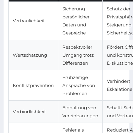
Sicherung
Schutz der
persönlicher
Privatsphär
Vertraulichkeit
Daten und
Steigerung
Gespräche
Sicherheits
Respektvoller
Fördert Off
Wertschätzung
Umgang trotz
und konstru
Differenzen
Diskussion
Frühzeitige
Verhindert
Konfliktprävention
Ansprache von
Eskalatione
Problemen
Einhaltung von
Schafft Sich
Verbindlichkeit
Vereinbarungen
und Vertra
Fehler als
Reduziert 