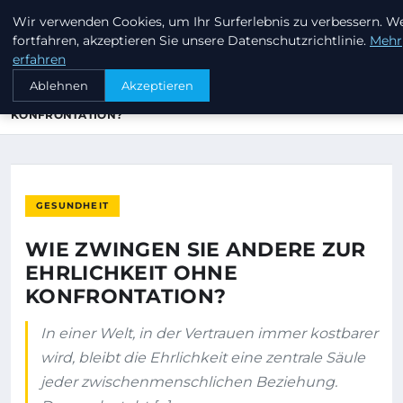
Wir verwenden Cookies, um Ihr Surferlebnis zu verbessern. W
INVESTORENKAPITAL24
fortfahren, akzeptieren Sie unsere Datenschutzrichtlinie.
Mehr
erfahren
STARTSEITE
GESUNDHEIT
Ablehnen
Akzeptieren
WIE ZWINGEN SIE ANDERE ZUR EHRLICHKEIT OHNE
KONFRONTATION?
GESUNDHEIT
WIE ZWINGEN SIE ANDERE ZUR
EHRLICHKEIT OHNE
KONFRONTATION?
In einer Welt, in der Vertrauen immer kostbarer
wird, bleibt die Ehrlichkeit eine zentrale Säule
jeder zwischenmenschlichen Beziehung.