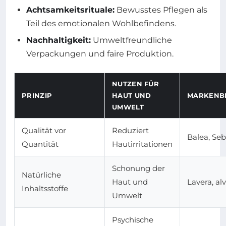
Achtsamkeitsrituale:
Bewusstes Pflegen als
Teil des emotionalen Wohlbefindens.
Nachhaltigkeit:
Umweltfreundliche
Verpackungen und faire Produktion.
NUTZEN FÜR
PRINZIP
HAUT UND
MARKENBE
UMWELT
Qualität vor
Reduziert
Balea, S
Quantität
Hautirritationen
Schonung der
Natürliche
Haut und
Lavera, al
Inhaltsstoffe
Umwelt
Psychische