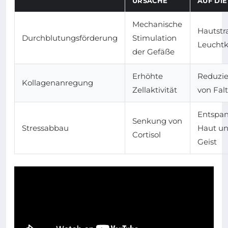
URSACHE
AUF DIE
Mechanische
Hautstr
Durchblutungsförderung
Stimulation
Leuchtk
der Gefäße
Erhöhte
Reduzi
Kollagenanregung
Zellaktivität
von Fal
Entspan
Senkung von
Stressabbau
Haut u
Cortisol
Geist