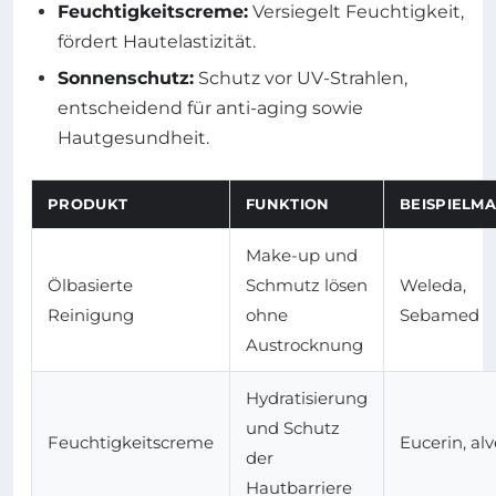
Feuchtigkeitscreme:
Versiegelt Feuchtigkeit,
fördert Hautelastizität.
Sonnenschutz:
Schutz vor UV-Strahlen,
entscheidend für anti-aging sowie
Hautgesundheit.
PRODUKT
FUNKTION
BEISPIELM
Make-up und
Ölbasierte
Schmutz lösen
Weleda,
Reinigung
ohne
Sebamed
Austrocknung
Hydratisierung
und Schutz
Feuchtigkeitscreme
Eucerin, al
der
Hautbarriere