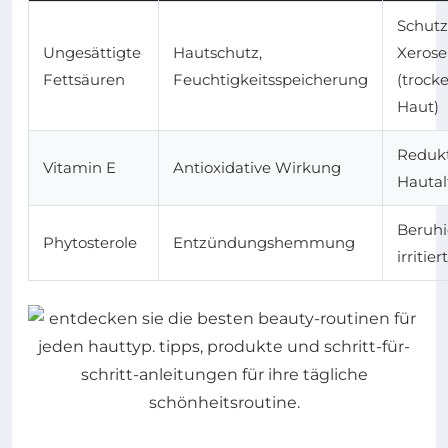
Schutz
Ungesättigte
Hautschutz,
Xerose
Fettsäuren
Feuchtigkeitsspeicherung
(trock
Haut)
Redukt
Vitamin E
Antioxidative Wirkung
Hautal
Beruh
Phytosterole
Entzündungshemmung
irritie