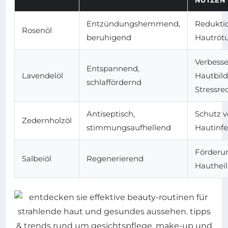
Entzündungshemmend,
Redukti
Rosenöl
beruhigend
Hautröt
Verbess
Entspannend,
Lavendelöl
Hautbild
schlaffördernd
Stressre
Antiseptisch,
Schutz v
Zedernholzöl
stimmungsaufhellend
Hautinf
Förderu
Salbeiöl
Regenerierend
Hauthei